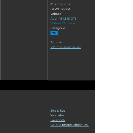
Championnat
GTWC Sprint
Voiture
Audi R8 LMS GT3
Voiture 25 bleue
Catégorie
Pro  
Equipe
Patric Niederhauser
.
Site & 
live
You tube
Facebook
Galerie photos officielles  