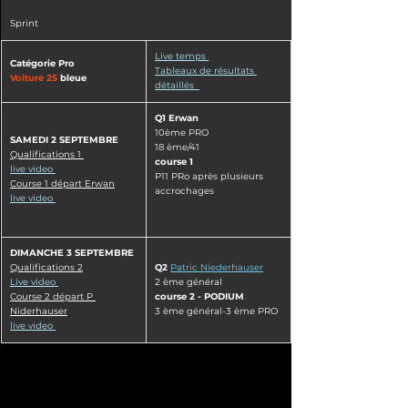
Sprint
​Live temps 
Catégorie Pro
Tableaux de résultats 
Voiture 25 
bleue
détaillés  
Q1 Erwan 
10ème PRO
SAMEDI 2 SEPTEMBRE
18 ème/41 
Qualifications 1 
course 1 
live video
P11 PRo après plusieurs 
Course 1 
départ Erwan
accrochages
live video 
DIMANCHE 3 SEPTEMBRE
Qualifications 2
Q2
Patric Niederhauser
Live video 
2 ème général
Course 2 départ P 
course 2 - 
PODIUM
Niderhauser
3 ème général-3 ème PRO
live video 