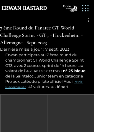
ERWAN BASTARD
7 ème Round du Fanatec GT World
Challenge Sprint - GT3 - Hockenheim -
Allemagne - Sept. 2023
Dernière mise à jour :
7 sept. 2023
Erwan participera au 7 ème round du 
championnat GT World Challenge Sprint 
GT3, avec 2 courses sprint de 1h heure, au 
volant de l'
n° 25 bleue 
Audi R8 LMS GT3 EVO II
de la Sainteloc Junior team en catégorie 
Pro aux cotés du pilote officiel Audi 
Patric 
.  41 voitures au départ.
Niederhauser