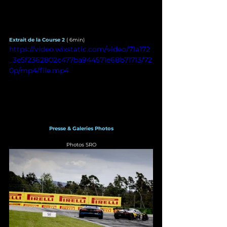
Extrait de la Course 2 
( 6min)
https://video.wixstatic.com/video/71a172
_3e5f2362802c477ba944571e68b71713/72
0p/mp4/file.mp4
Presse & Galeries Photos
Photos SRO