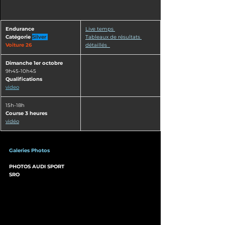
Endurance
​Live temps 
Catégorie
Silver 
Tableaux de résultats 
Voiture 26 
détaillés  
Dimanche 1er octobre
9h45-10h45 
Qualifications
video
​15h-18h
Course 3 heures
vidéo
Galeries Photos
PHOTOS AUDI SPORT
SRO