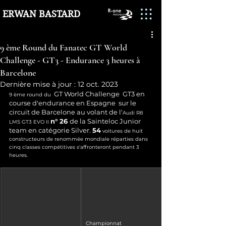
ERWAN BASTARD
9 ème Round du Fanatec GT World
Challenge - GT3 - Endurance 3 heures à
Barcelone
Dernière mise à jour :
12 oct. 2023
  GT World Challenge  GT3 en 
9 ème round du
course d'endurance en Espagne  sur le 
circuit de Barcelone au volant de l'
Audi R8 
n° 26 
de la Sainteloc Junior 
LMS GT3 EVO II
team en catégorie Silver. 
54
voitures de huit 
constructeurs de renommée mondiale réparties dans 
cinq classes compétitives s'affronteront pendant 3 
heures.
Championnat