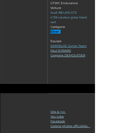
GTWC Endurance
Voiture
Audi R8 LMS GT3
n°26 couleur grise liseré 
vert
Catégorie
Silver  
Equipe
SAINTéLOC Junior Team
Paul EVRARD
Gregoire DEMOUSTIER
Site & 
live
You tube
Facebook
Galerie photos officielles   