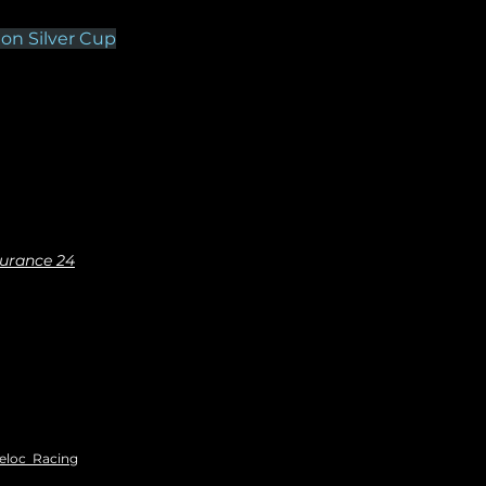
n Silver Cup
urance 24
eloc  Racing