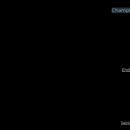
Champio
End
Saint