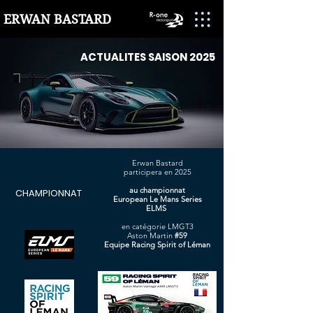
ERWAN BASTARD
ACTUALITES SAISON 2025
Erwan Bastard
participera en 2025
au championnat
CHAMPIONNAT
European Le Mans Series
ELMS
en catégorie LMGT3
Aston Martin
#59
Equipe Racing Spirit of Léman